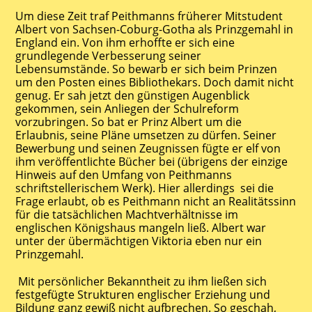
Um diese Zeit traf Peithmanns früherer Mitstudent
Albert von Sachsen-Coburg-Gotha als Prinzgemahl in
England ein. Von ihm erhoffte er sich eine
grundlegende Verbesserung seiner
Lebensumstände. So bewarb er sich beim Prinzen
um den Posten eines Bibliothekars. Doch damit nicht
genug. Er sah jetzt den günstigen Augenblick
gekommen, sein Anliegen der Schulreform
vorzubringen. So bat er Prinz Albert um die
Erlaubnis, seine Pläne umsetzen zu dürfen. Seiner
Bewerbung und seinen Zeugnissen fügte er elf von
ihm veröffentlichte Bücher bei (übrigens der einzige
Hinweis auf den Umfang von Peithmanns
schriftstellerischem Werk). Hier allerdings sei die
Frage erlaubt, ob es Peithmann nicht an Realitätssinn
für die tatsächlichen Machtverhältnisse im
englischen Königshaus mangeln ließ. Albert war
unter der übermächtigen Viktoria eben nur ein
Prinzgemahl.
Mit persönlicher Bekanntheit zu ihm ließen sich
festgefügte Strukturen englischer Erziehung und
Bildung ganz gewiß nicht aufbrechen. So geschah,