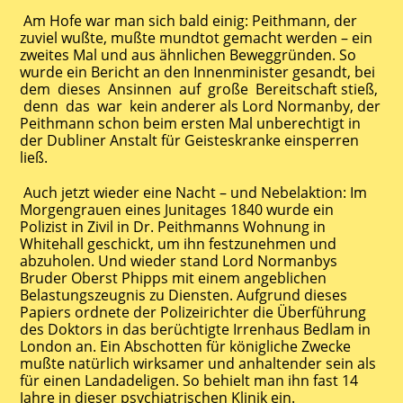
Am Hofe war man sich bald einig: Peithmann, der
zuviel wußte, mußte mundtot gemacht werden – ein
zweites Mal und aus ähnlichen Beweggründen. So
wurde ein Bericht an den Innenminister gesandt, bei
dem dieses Ansinnen auf große Bereitschaft stieß,
denn das war kein anderer als Lord Normanby, der
Peithmann schon beim ersten Mal unberechtigt in
der Dubliner Anstalt für Geisteskranke einsperren
ließ.
Auch jetzt wieder eine Nacht – und Nebelaktion: Im
Morgengrauen eines Junitages 1840 wurde ein
Polizist in Zivil in Dr. Peithmanns Wohnung in
Whitehall geschickt, um ihn festzunehmen und
abzuholen. Und wieder stand Lord Normanbys
Bruder Oberst Phipps mit einem angeblichen
Belastungszeugnis zu Diensten. Aufgrund dieses
Papiers ordnete der Polizeirichter die Überführung
des Doktors in das berüchtigte Irrenhaus Bedlam in
London an. Ein Abschotten für königliche Zwecke
mußte natürlich wirksamer und anhaltender sein als
für einen Landadeligen. So behielt man ihn fast 14
Jahre in dieser psychiatrischen Klinik ein.