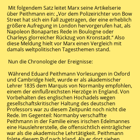
Mit folgendem Satz leitet Marx seine Artikelserie
über Peithmann ein: „Vor dem Polizeirichter von Bow
Street hat sich ein Fall zugetragen, der eine erheblich
größere Aufregung in London hervorgerufen hat, als
Napoleon Bonapartes Rede in Boulogne oder
Charleys glorreicher Rückzug von Kronstadt.“ Also
diese Meldung hielt vor Marx einen Vergleich mit
damals weltpolitischen Tagesthemen stand.
Nun die Chronologie der Ereignisse:
Während Eduard Peithmann Vorlesungen in Oxford
und Cambridge hielt, wurde er als akademischer
Lehrer 1835 dem Marquis von Normanby empfohlen,
einem der einflußreichsten Herzöge in England. Von
Vorbehalten des englischen Hochadels wegen
gesellschaftskritischer Haltung des deutschen
Professors war zu diesem Zeitpunkt noch nicht die
Rede. Im Gegenteil: Normanby verschaffte
Peithmann in der Familie eines irischen Edelmannes
eine Hauslehrerstelle, die offensichtlich einträglicher
war als die akademische Lehrtätigkeit. Peithmann
folgte diesem Ruf nach Irland. Als er dort sieben