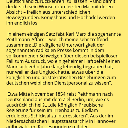
Deutschland zurückkehren zu lassen – und damit
deckt sich sein Wunsch zum ersten Mal mit deren
Absicht – freilich aus unterschiedlichen
Beweggründen. Königshaus und Hochadel werden
ihn endlich los.
In einem einzigen Satz faßt Karl Marx die sogenannte
Peithmann-Affäre – wie ich meine sehr treffend –
zusammen: „Die klägliche Unterwürfigkeit der
sogenannten radikalen Presse kommt in dem
vollkommenen Schweigen über diesen beispiellosen
Fall zum Ausdruck, wo ein geheimer Haftbefehl einen
Mann achtzehn Jahre lang lebendig begraben hat,
nur weil er das Unglück hatte, etwas über die
königlichen und aristokratischen Beziehungen zum
deutschen weiblichen Dienstpersonal zu wissen“.
Etwa Mitte November 1854 reist Peithmann nach
Deutschland aus mit dem Ziel Berlin, um, wie es
ausdrücklich heißt, „die Königlich Preußische
Regierung für sein im Irrenhaus zu Bedlam
erduldetes Schicksal zu interessieren“. Aus der im
Niedersächsischen Hauptstaatsarchiv in Hannover
aufbewahrten Korrespondenz mit der