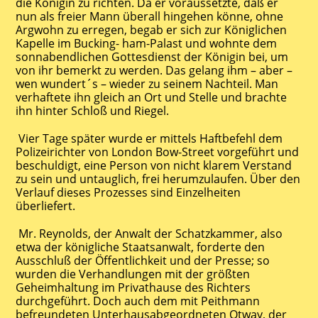
die Königin zu richten. Da er voraussetzte, daß er
nun als freier Mann überall hingehen könne, ohne
Argwohn zu erregen, begab er sich zur Königlichen
Kapelle im Bucking- ham-Palast und wohnte dem
sonnabendlichen Gottesdienst der Königin bei, um
von ihr bemerkt zu werden. Das gelang ihm – aber –
wen wundert´s – wieder zu seinem Nachteil. Man
verhaftete ihn gleich an Ort und Stelle und brachte
ihn hinter Schloß und Riegel.
Vier Tage später wurde er mittels Haftbefehl dem
Polizeirichter von London Bow-Street vorgeführt und
beschuldigt, eine Person von nicht klarem Verstand
zu sein und untauglich, frei herumzulaufen. Über den
Verlauf dieses Prozesses sind Einzelheiten
überliefert.
Mr. Reynolds, der Anwalt der Schatzkammer, also
etwa der königliche Staatsanwalt, forderte den
Ausschluß der Öffentlichkeit und der Presse; so
wurden die Verhandlungen mit der größten
Geheimhaltung im Privathause des Richters
durchgeführt. Doch auch dem mit Peithmann
befreundeten Unterhausabgeordneten Otway, der