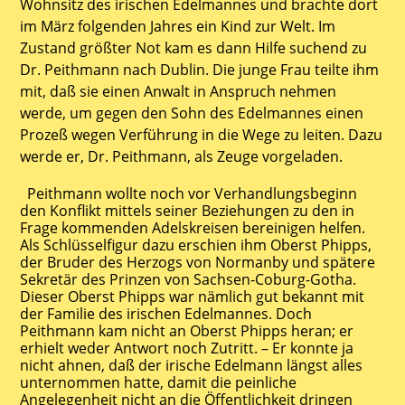
Wohnsitz des irischen Edelmannes und brachte dort
im März folgenden Jahres ein Kind zur Welt. Im
Zustand größter Not kam es dann Hilfe suchend zu
Dr. Peithmann nach Dublin. Die junge Frau teilte ihm
mit, daß sie einen Anwalt in Anspruch nehmen
werde, um gegen den Sohn des Edelmannes einen
Prozeß wegen Verführung in die Wege zu leiten. Dazu
werde er, Dr. Peithmann, als Zeuge vorgeladen.
Peithmann wollte noch vor Verhandlungsbeginn
den Konflikt mittels seiner Beziehungen zu den in
Frage kommenden Adelskreisen bereinigen helfen.
Als Schlüsselfigur dazu erschien ihm Oberst Phipps,
der Bruder des Herzogs von Normanby und spätere
Sekretär des Prinzen von Sachsen-Coburg-Gotha.
Dieser Oberst Phipps war nämlich gut bekannt mit
der Familie des irischen Edelmannes. Doch
Peithmann kam nicht an Oberst Phipps heran; er
erhielt weder Antwort noch Zutritt. – Er konnte ja
nicht ahnen, daß der irische Edelmann längst alles
unternommen hatte, damit die peinliche
Angelegenheit nicht an die Öffentlichkeit dringen