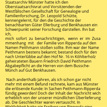
Staatsarchiv Münster hatte ich den
Oberstaatsarchivrat und Vorsitzenden der
Westfälischen Gesellschaft für Genealogie und
Familienforschung, Dr. Leopold Schütte,
kennengelernt, für den die Geschichte der
benachbarten Güter Ellerburg und Benkhausen ein
Schwerpunkt seiner Forschung darstellen. Ihn bat
ich,
mich sofort zu benachrichtigen, wenn er im Zusa
mmenhang mit der Familie von Ripperda auf den
Namen Peithmann stoßen sollte. Ihm war der Name
Peithmann bestens bekannt; bestand doch für den
nach Unterlübbe auf den Hof Nr. 16 in Köhlterholz
geheirateten Bauern Friedrich David Peithmann
Abgabepflicht an die Herren von dem Bussche-
Münch auf Gut Benkhausen.
Nach anderthalb Jahren, als ich schon gar nicht
mehr mit einem Befund rechnete, kam aus Münster
die erlösende Kunde: In Sachen Peithmann-Ripperda
fündig geworden! Doch der Inhalt der Nachricht wich
erheblich von der unserer mündlichen Überlieferung
ab. Die Geschlechter waren vertauscht. In
Wirklichkeit hatte ein Freiherr von Ripperda eine