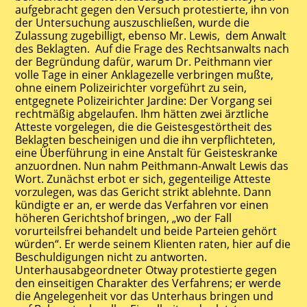
aufgebracht gegen den Versuch protestierte, ihn von
der Untersuchung auszuschließen, wurde die
Zulassung zugebilligt, ebenso Mr. Lewis, dem Anwalt
des Beklagten. Auf die Frage des Rechtsanwalts nach
der Begründung dafür, warum Dr. Peithmann vier
volle Tage in einer Anklagezelle verbringen mußte,
ohne einem Polizeirichter vorgeführt zu sein,
entgegnete Polizeirichter Jardine: Der Vorgang sei
rechtmäßig abgelaufen. Ihm hätten zwei ärztliche
Atteste vorgelegen, die die Geistesgestörtheit des
Beklagten bescheinigen und die ihn verpflichteten,
eine Überführung in eine Anstalt für Geisteskranke
anzuordnen. Nun nahm Peithmann-Anwalt Lewis das
Wort. Zunächst erbot er sich, gegenteilige Atteste
vorzulegen, was das Gericht strikt ablehnte. Dann
kündigte er an, er werde das Verfahren vor einen
höheren Gerichtshof bringen, „wo der Fall
vorurteilsfrei behandelt und beide Parteien gehört
würden“. Er werde seinem Klienten raten, hier auf die
Beschuldigungen nicht zu antworten.
Unterhausabgeordneter Otway protestierte gegen
den einseitigen Charakter des Verfahrens; er werde
die Angelegenheit vor das Unterhaus bringen und