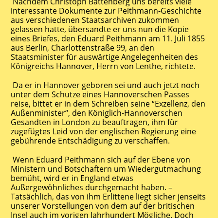
Nachdem Christoph Battenberg uns bereits viele
interessante Dokumente zur Peithmann-Geschichte
aus verschiedenen Staatsarchiven zukommen
gelassen hatte, übersandte er uns nun die Kopie
eines Briefes, den Eduard Peithmann am 11. Juli 1855
aus Berlin, Charlottenstraße 99, an den
Staatsminister für auswärtige Angelegenheiten des
Königreichs Hannover, Herrn von Lenthe, richtete.
Da er in Hannover geboren sei und auch jetzt noch
unter dem Schutze eines Hannoverschen Passes
reise, bittet er in dem Schreiben seine “Exzellenz, den
Außenminister“, den Königlich-Hannoverschen
Gesandten in London zu beauftragen, ihm für
zugefügtes Leid von der englischen Regierung eine
gebührende Entschädigung zu verschaffen.
Wenn Eduard Peithmann sich auf der Ebene von
Ministern und Botschaftern um Wiedergutmachung
bemüht, wird er in England etwas
Außergewöhnliches durchgemacht haben. –
Tatsächlich, das von ihm Erlittene liegt sicher jenseits
unserer Vorstellungen von dem auf der britischen
Insel auch im vorigen Jahrhundert Mögliche. Doch