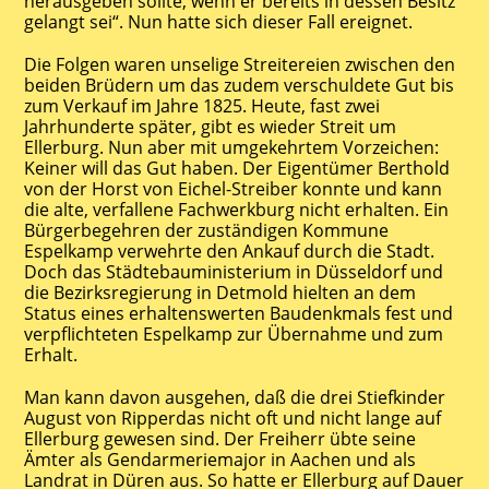
herausgeben sollte, wenn er bereits in dessen Besitz
gelangt sei“. Nun hatte sich dieser Fall ereignet.
Die Folgen waren unselige Streitereien zwischen den
beiden Brüdern um das zudem verschuldete Gut bis
zum Verkauf im Jahre 1825. Heute, fast zwei
Jahrhunderte später, gibt es wieder Streit um
Ellerburg. Nun aber mit umgekehrtem Vorzeichen:
Keiner will das Gut haben. Der Eigentümer Berthold
von der Horst von Eichel-Streiber konnte und kann
die alte, verfallene Fachwerkburg nicht erhalten. Ein
Bürgerbegehren der zuständigen Kommune
Espelkamp verwehrte den Ankauf durch die Stadt.
Doch das Städtebauministerium in Düsseldorf und
die Bezirksregierung in Detmold hielten an dem
Status eines erhaltenswerten Baudenkmals fest und
verpflichteten Espelkamp zur Übernahme und zum
Erhalt.
Man kann davon ausgehen, daß die drei Stiefkinder
August von Ripperdas nicht oft und nicht lange auf
Ellerburg gewesen sind. Der Freiherr übte seine
Ämter als Gendarmeriemajor in Aachen und als
Landrat in Düren aus. So hatte er Ellerburg auf Dauer