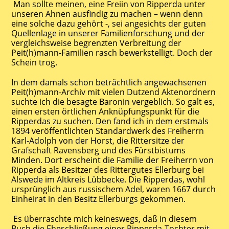
Man sollte meinen, eine Freiin von Ripperda unter
unseren Ahnen ausfindig zu machen – wenn denn
eine solche dazu gehört -, sei angesichts der guten
Quellenlage in unserer Familienforschung und der
vergleichsweise begrenzten Verbreitung der
Peit(h)mann-Familien rasch bewerkstelligt. Doch der
Schein trog.
In dem damals schon beträchtlich angewachsenen
Peit(h)mann-Archiv mit vielen Dutzend Aktenordnern
suchte ich die besagte Baronin vergeblich. So galt es,
einen ersten örtlichen Anknüpfungspunkt für die
Ripperdas zu suchen. Den fand ich in dem erstmals
1894 veröffentlichten Standardwerk des Freiherrn
Karl-Adolph von der Horst, die Rittersitze der
Grafschaft Ravensberg und des Fürstbistums
Minden. Dort erscheint die Familie der Freiherrn von
Ripperda als Besitzer des Rittergutes Ellerburg bei
Alswede im Altkreis Lübbecke. Die Ripperdas, wohl
ursprünglich aus russischem Adel, waren 1667 durch
Einheirat in den Besitz Ellerburgs gekommen.
Es überraschte mich keineswegs, daß in diesem
Buch die Eheschließung einer Ripperda-Tochter mit