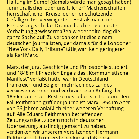
Haltung im Sumpf (damals würde man gesagt haben)
„unmoralischer oder unsittlicher“ Machenschaften
herrschaftlicher Kreise, denen er schützende
Gefälligkeiten verweigerte. – Erst als nach der
Freilassung sich das Drama durch eine erneute
Verhaftung gewissermaßen wiederholte, flog die
ganze Sache auf. Zu verdanken ist dies einem
deutschen Journalisten, der damals für die Londoner
’’New York Daily Tribune“ tätig war, kein geringerer
als Karl Marx.
Marx, der Jura, Geschichte und Philosophie studiert
und 1848 mit Friedrich Engels das „Kommunistische
Manifest“ verfaßt hatte, war in Deutschland,
Frankreich und Belgien mehrfach des Landes
verwiesen worden und verbrachte ab Anfang der
1850er Jahre den Rest seines Lebens in London. Den
Fall Peithmann griff der Journalist Marx 1854 im Alter
von 36 Jahren anläßlich einer weiteren Verhaftung
auf. Alle Eduard Peithmann betreffenden
Zeitungsartikel, zudem noch in deutscher
Übersetzung, ausfindig gemacht zu haben,
verdanken wir unserem Vorsitzenden Hermann
Peithmann. Ich unterstelle einmal, daß diese