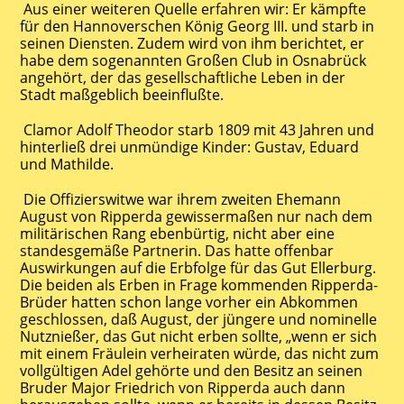
Aus einer weiteren Quelle erfahren wir: Er kämpfte
für den Hannoverschen König Georg III. und starb in
seinen Diensten. Zudem wird von ihm berichtet, er
habe dem sogenannten Großen Club in Osnabrück
angehört, der das gesellschaftliche Leben in der
Stadt maßgeblich beeinflußte.
Clamor Adolf Theodor starb 1809 mit 43 Jahren und
hinterließ drei unmündige Kinder: Gustav, Eduard
und Mathilde.
Die Offizierswitwe war ihrem zweiten Ehemann
August von Ripperda gewissermaßen nur nach dem
militärischen Rang ebenbürtig, nicht aber eine
standesgemäße Partnerin. Das hatte offenbar
Auswirkungen auf die Erbfolge für das Gut Ellerburg.
Die beiden als Erben in Frage kommenden Ripperda-
Brüder hatten schon lange vorher ein Abkommen
geschlossen, daß August, der jüngere und nominelle
Nutznießer, das Gut nicht erben sollte, „wenn er sich
mit einem Fräulein verheiraten würde, das nicht zum
vollgültigen Adel gehörte und den Besitz an seinen
Bruder Major Friedrich von Ripperda auch dann