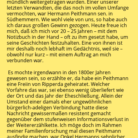
mündlich weitergetragen wurden. Einer unserer
letzten Verwandten, die das noch im vollen Umfange
vermochten, war Hermann Peithmann sen. in
Südhemmern. Wie wohl viele von uns, so habe auch
ich daraus großen Gewinn gezogen. Heute freue ich
mich, daß ich mich vor 20 – 25 Jahren – mit dem
Notizbuch in der Hand – oft zu ihm gesetzt habe, um
seine Geschichten festzuhalten. Eine von ihnen ist
mir deshalb noch lebhaft im Gedächtnis, weil sie –
obwohl nur kurz – mit einem Auftrag an mich
verbunden war.
Es mochte irgendwann in den 1800er Jahren
gewesen sein, so erzählte er, da habe ein Peithmann
eine Freiin von Ripperda geheiratet. Welcher
Vorfahre das war, sei ebenso wenig überliefert wie
der Ort und das Jahr der Eheschließung. Allein der
Umstand einer damals eher ungewöhnlichen
bürgerlich-adeligen Verbindung hatte diese
Nachricht gewissermaßen resistent gemacht
gegenüber dem stufenweisen Informationsverlust in
der Weitererzählkette. Ich möge doch im Rahmen
meiner Familienforschung mal diesen Peithmann
ausfindig machen, war Onkel Hermanns sehnlicher