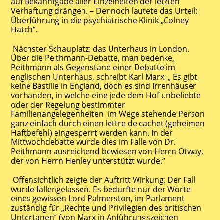
auf Bekanntgabe aller Einzelheiten der letzten
Verhaftung drängen. – Dennoch lautete das Urteil:
Überführung in die psychiatrische Klinik „Colney
Hatch“.
Nächster Schauplatz: das Unterhaus in London.
Über die Peithmann-Debatte, man bedenke,
Peithmann als Gegenstand einer Debatte im
englischen Unterhaus, schreibt Karl Marx: „ Es gibt
keine Bastille in England, doch es sind Irrenhäuser
vorhanden, in welche eine jede dem Hof unbeliebte
oder der Regelung bestimmter
Familienangelegenheiten im Wege stehende Person
ganz einfach durch einen lettre de cachet (geheimen
Haftbefehl) eingesperrt werden kann. In der
Mittwochdebatte wurde dies im Falle von Dr.
Peithmann ausreichend bewiesen von Herrn Otway,
der von Herrn Henley unterstützt wurde.“
Offensichtlich zeigte der Auftritt Wirkung: Der Fall
wurde fallengelassen. Es bedurfte nur der Worte
eines gewissen Lord Palmerston, im Parlament
zuständig für „Rechte und Privilegien des britischen
Untertanen“ (von Marx in Anführungszeichen