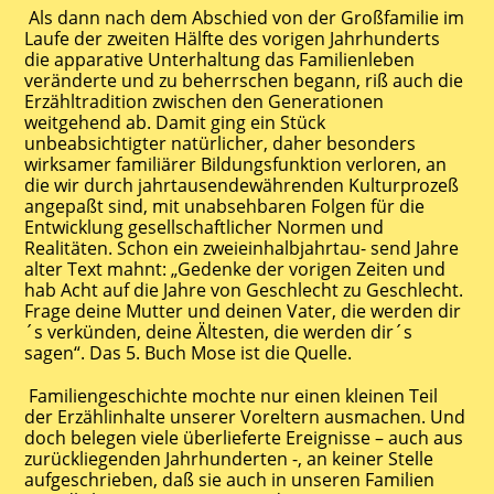
Als dann nach dem Abschied von der Großfamilie im
Laufe der zweiten Hälfte des vorigen Jahrhunderts
die apparative Unterhaltung das Familienleben
veränderte und zu beherrschen begann, riß auch die
Erzähltradition zwischen den Generationen
weitgehend ab. Damit ging ein Stück
unbeabsichtigter natürlicher, daher besonders
wirksamer familiärer Bildungsfunktion verloren, an
die wir durch jahrtausendewährenden Kulturprozeß
angepaßt sind, mit unabsehbaren Folgen für die
Entwicklung gesellschaftlicher Normen und
Realitäten. Schon ein zweieinhalbjahrtau- send Jahre
alter Text mahnt: „Gedenke der vorigen Zeiten und
hab Acht auf die Jahre von Geschlecht zu Geschlecht.
Frage deine Mutter und deinen Vater, die werden dir
´s verkünden, deine Ältesten, die werden dir´s
sagen“. Das 5. Buch Mose ist die Quelle.
Familiengeschichte mochte nur einen kleinen Teil
der Erzählinhalte unserer Voreltern ausmachen. Und
doch belegen viele überlieferte Ereignisse – auch aus
zurückliegenden Jahrhunderten -, an keiner Stelle
aufgeschrieben, daß sie auch in unseren Familien