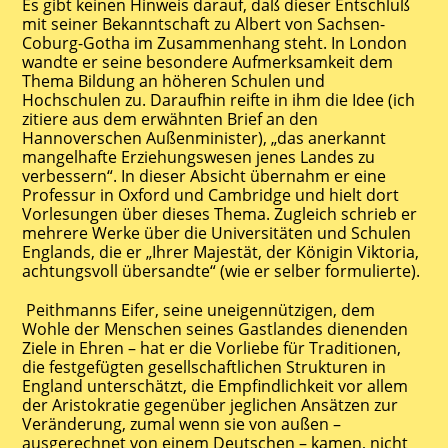
Es gibt keinen Hinweis darauf, daß dieser Entschluß
mit seiner Bekanntschaft zu Albert von Sachsen-
Coburg-Gotha im Zusammenhang steht. In London
wandte er seine besondere Aufmerksamkeit dem
Thema Bildung an höheren Schulen und
Hochschulen zu. Daraufhin reifte in ihm die Idee (ich
zitiere aus dem erwähnten Brief an den
Hannoverschen Außenminister), „das anerkannt
mangelhafte Erziehungswesen jenes Landes zu
verbessern“. In dieser Absicht übernahm er eine
Professur in Oxford und Cambridge und hielt dort
Vorlesungen über dieses Thema. Zugleich schrieb er
mehrere Werke über die Universitäten und Schulen
Englands, die er „Ihrer Majestät, der Königin Viktoria,
achtungsvoll übersandte“ (wie er selber formulierte).
Peithmanns Eifer, seine uneigennützigen, dem
Wohle der Menschen seines Gastlandes dienenden
Ziele in Ehren – hat er die Vorliebe für Traditionen,
die festgefügten gesellschaftlichen Strukturen in
England unterschätzt, die Empfindlichkeit vor allem
der Aristokratie gegenüber jeglichen Ansätzen zur
Veränderung, zumal wenn sie von außen –
ausgerechnet von einem Deutschen – kamen, nicht