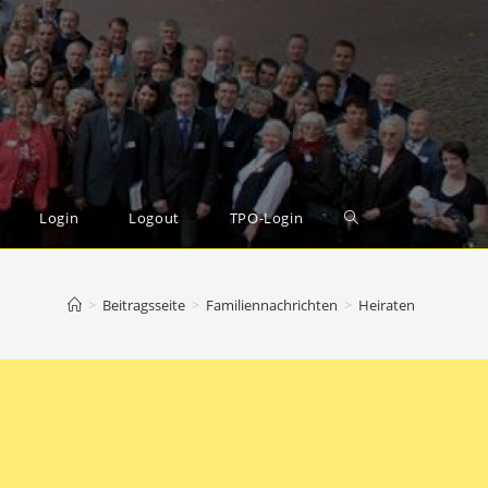
Toggle
Login
Logout
TPO-Login
website
>
Beitragsseite
>
Familiennachrichten
>
Heiraten
search