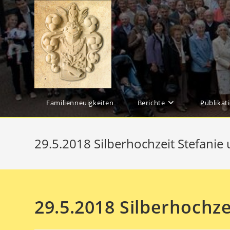
Zum
Inhalt
springen
Familienneuigkeiten
Berichte
Publikat
29.5.2018 Silberhochzeit Stefanie u
29.5.2018 Silberhochzei