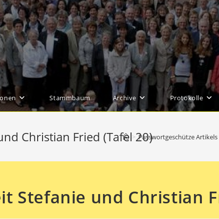
ionen
Stammbaum
Archive
Protokolle
nd Christian Fried (Tafel 20)
>
Passwortgeschütze Artikels
t Stefanie und Christian Fr