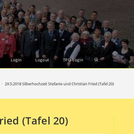
Toggle
Login
Logout
TPO-Login
website
>
29.5.2018 Silberhochzeit Stefanie und Christian Fried (Tafel 20)
search
ied (Tafel 20)