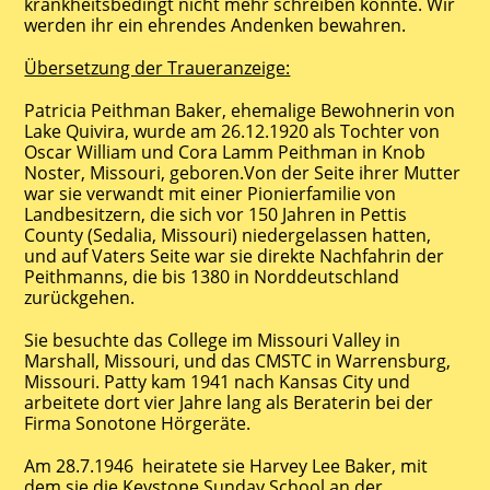
krankheitsbedingt nicht mehr schreiben konnte. Wir
werden ihr ein ehrendes Andenken bewahren.
Übersetzung der Traueranzeige:
Patricia Peithman Baker, ehemalige Bewohnerin von
Lake Quivira, wurde am 26.12.1920 als Tochter von
Oscar William und Cora Lamm Peithman in Knob
Noster, Missouri, geboren.Von der Seite ihrer Mutter
war sie verwandt mit einer Pionierfamilie von
Landbesitzern, die sich vor 150 Jahren in Pettis
County (Sedalia, Missouri) niedergelassen hatten,
und auf Vaters Seite war sie direkte Nachfahrin der
Peithmanns, die bis 1380 in Norddeutschland
zurückgehen.
Sie besuchte das College im Missouri Valley in
Marshall, Missouri, und das CMSTC in Warrensburg,
Missouri. Patty kam 1941 nach Kansas City und
arbeitete dort vier Jahre lang als Beraterin bei der
Firma Sonotone Hörgeräte.
Am 28.7.1946 heiratete sie Harvey Lee Baker, mit
dem sie die Keystone Sunday School an der